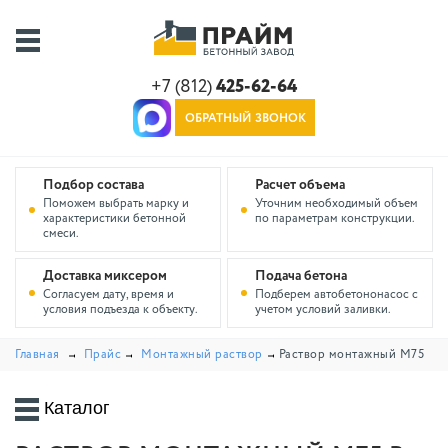
+7 (812)
425-62-64
ОБРАТНЫЙ ЗВОНОК
Подбор состава
Расчет объема
Поможем выбрать марку и
Уточним необходимый объем
характеристики бетонной
по параметрам конструкции.
смеси.
Доставка миксером
Подача бетона
Согласуем дату, время и
Подберем автобетононасос с
условия подъезда к объекту.
учетом условий заливки.
Главная
Прайс
Монтажный раствор
Раствор монтажный М75
Каталог