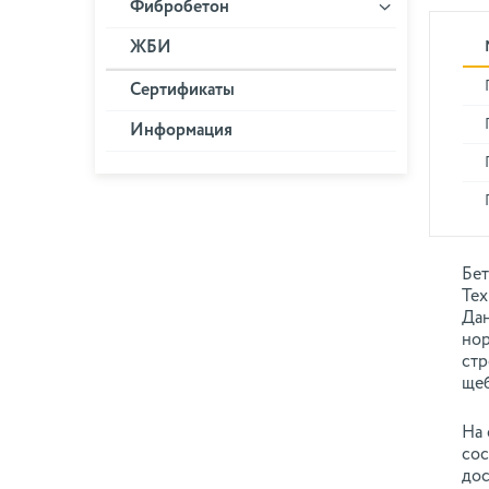
Фибробетон
ЖБИ
Сертификаты
Информация
Бет
Тех
Дан
нор
стр
щеб
На 
сос
дос