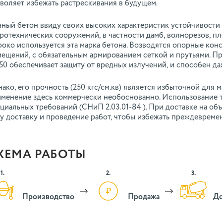
воляет избежать растрескивания в будущем.
ный бетон ввиду своих высоких характеристик устойчивости 
ротехнических сооружений, в частности дамб, волнорезов, п
око используется эта марка бетона. Возводятся опорные кон
ещений, с обязательным армированием сеткой и прутьями. П
0 обеспечивает защиту от вредных излучений, и способен да
ако, его прочность (250 кгс/см.кв) является избыточной для 
менение здесь коммерчески необоснованно. Использование т
циальных требований (СНиП 2.03.01-84 ). При доставке на объ
у доставку и проведение работ, чтобы избежать преждевреме
ХЕМА РАБОТЫ
1.
2.
3.
Производство
Продажа
До