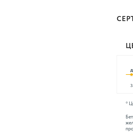
СЕР
Ц
д
3
* Ц
Бет
жел
про