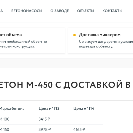
КА
БЕТОНОНАСОСЫ
О ЗАВОДЕ
ОБЪЕКТЫ
КОНТАКТЫ
чет объема
Доставка миксером
ним необходимый объем по
Согласуем дату, время и услови
метрам конструкции.
подъезда к объекту.
ЕТОН М-450 С ДОСТАВКОЙ 
Марка бетона
Цена м³ П3
Цена м³ П4
М 100
3415 ₽
М 150
3978 ₽
4165 ₽