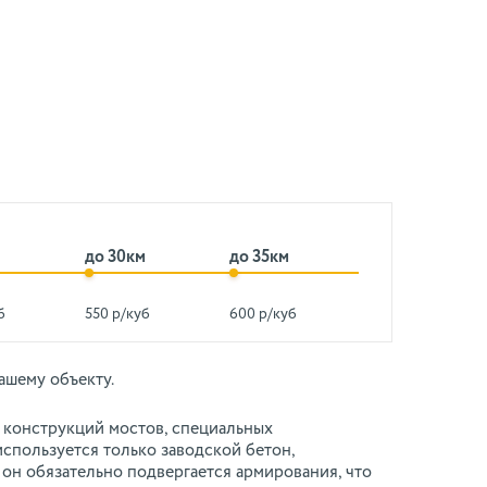
до 30км
до 35км
б
550 р/куб
600 р/куб
ашему объекту.
 конструкций мостов, специальных
спользуется только заводской бетон,
он обязательно подвергается армирования, что