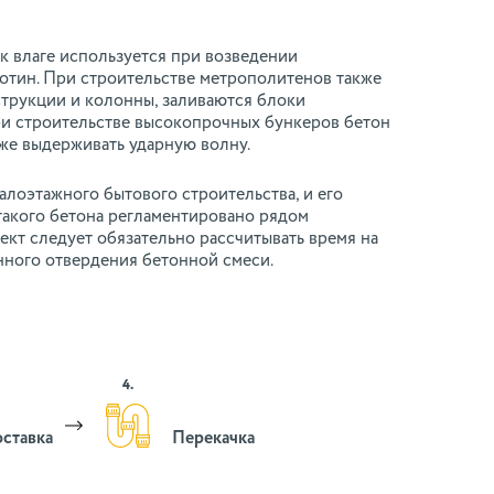
к влаге используется при возведении
лотин. При строительстве метрополитенов также
струкции и колонны, заливаются блоки
ри строительстве высокопрочных бункеров бетон
же выдерживать ударную волну.
малоэтажного бытового строительства, и его
акого бетона регламентировано рядом
ект следует обязательно рассчитывать время на
нного отвердения бетонной смеси.
4.
ставка
Перекачка