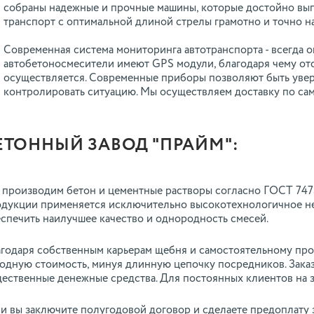
собраны надежные и прочные машины, которые достойно вы
транспорт с оптимальной длиной стрелы грамотно и точно на
Современная система мониторинга автотранспорта - всегда 
автобетоносмесители имеют GPS модули, благодаря чему от
осуществляется. Современные приборы позволяют быть увер
контролировать ситуацию. Мы осуществляем доставку по са
ЕТОННЫЙ ЗАВОД "ПРАЙМ":
производим бетон и цементные растворы согласно ГОСТ 7473
дукции применяется исключительно высокотехнологичное не
спечить наилучшее качество и однородность смесей.
годаря собственным карьерам щебня и самостоятельному про
одную стоимость, минуя длинную цепочку посредников. Заказ
ественные денежные средства. Для постоянных клиентов на з
и вы заключите полугодовой договор и сделаете предоплату 