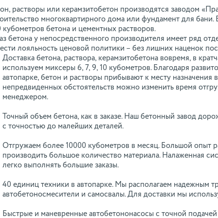
он, растворы или керамзитобетон производятся заводом «Пр
оительство многоквартирного дома или фундамент для бани. В
 кубометров бетона и цементных растворов.
аз бетона у непосредственного производителя имеет ряд от
ести лояльность ценовой политики – без лишних наценок по
Доставка бетона, раствора, керамзитобетона вовремя, в кра
используем миксеры 6, 7, 9, 10 кубометров. Благодаря разви
автопарке, бетон и растворы прибывают к месту назначения 
непредвиденных обстоятельств можно изменить время отгруз
менеджером.
Точный объем бетона, как в заказе. Наш бетонный завод доро
с точностью до малейших деталей.
Отгружаем более 10000 кубометров в месяц. Большой опыт 
производить большое количество материала. Налаженная сис
легко выполнять большие заказы.
40 единиц техники в автопарке. Мы располагаем надежным т
автобетоносмесители и самосвалы. Для доставки мы используе
Быстрые и маневренные автобетононасосы с точной подачей 