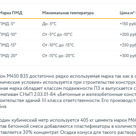
Марка ПМД
Минимальная температура
Цена м³
ПМД -5°
До -5°C
+150 руб
ПМД -10°
От -5°C до -10°C
+200 ру
ПМД -15°
От -10°C до -15°C
+250 руб
ПМД -20°
От -15°C до -20°C
+300 ру
он М450 В35 достаточно редко используемая марка так как в
нические условия» используется при строительстве констру
ная марка обладает классом подвижности П3 и выпускается 
мативам СНиП 2.03.01-84 «Бетонные и железобетонные конс
оительстве зданий III класса ответственности. Его производс
ня.
один кубический метр используется 405 кг цемента марки М600
тав бетонной смеси добавляются пластификаторы в количестве
тавляется 30% концентрат. Осадка конуса для такого раствора