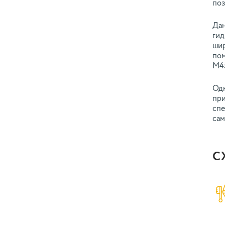
поз
Дан
гид
шир
пом
М45
Одн
при
спе
сам
С