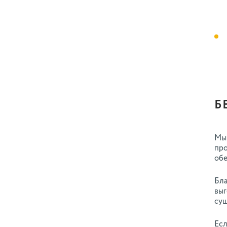
Б
Мы 
про
обе
Бла
выг
сущ
Есл